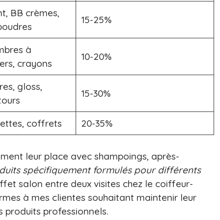
nt, BB crèmes,
15-25%
 poudres
mbres à
10-20%
ners, crayons
es, gloss,
15-30%
tours
ettes, coffrets
20-35%
lement leur place avec shampoings, après-
duits spécifiquement formulés pour différents
fet salon entre deux visites chez le coiffeur-
rmes à mes clientes souhaitant maintenir leur
 produits professionnels.