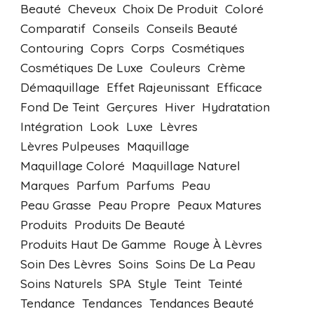
Beauté
Cheveux
Choix De Produit
Coloré
Comparatif
Conseils
Conseils Beauté
Contouring
Coprs
Corps
Cosmétiques
Cosmétiques De Luxe
Couleurs
Crème
Démaquillage
Effet Rajeunissant
Efficace
Fond De Teint
Gerçures
Hiver
Hydratation
Intégration
Look
Luxe
Lèvres
Lèvres Pulpeuses
Maquillage
Maquillage Coloré
Maquillage Naturel
Marques
Parfum
Parfums
Peau
Peau Grasse
Peau Propre
Peaux Matures
Produits
Produits De Beauté
Produits Haut De Gamme
Rouge À Lèvres
Soin Des Lèvres
Soins
Soins De La Peau
Soins Naturels
SPA
Style
Teint
Teinté
Tendance
Tendances
Tendances Beauté