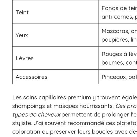
Fonds de tei
Teint
anti-cernes,
Mascaras, o
Yeux
paupières, li
Rouges à lèvr
Lèvres
baumes, con
Accessoires
Pinceaux, pal
Les soins capillaires premium y trouvent éga
shampoings et masques nourrissants.
Ces pro
types de cheveux
permettent de prolonger l’ef
styliste. J’ai souvent recommandé ces platefo
coloration ou préserver leurs boucles avec des