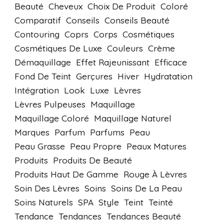
Beauté
Cheveux
Choix De Produit
Coloré
Comparatif
Conseils
Conseils Beauté
Contouring
Coprs
Corps
Cosmétiques
Cosmétiques De Luxe
Couleurs
Crème
Démaquillage
Effet Rajeunissant
Efficace
Fond De Teint
Gerçures
Hiver
Hydratation
Intégration
Look
Luxe
Lèvres
Lèvres Pulpeuses
Maquillage
Maquillage Coloré
Maquillage Naturel
Marques
Parfum
Parfums
Peau
Peau Grasse
Peau Propre
Peaux Matures
Produits
Produits De Beauté
Produits Haut De Gamme
Rouge À Lèvres
Soin Des Lèvres
Soins
Soins De La Peau
Soins Naturels
SPA
Style
Teint
Teinté
Tendance
Tendances
Tendances Beauté