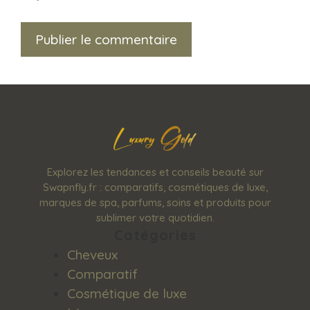
Explorez les tendances et conseils beauté sur
Swapnfly.fr : comparatifs, cosmétiques de luxe,
marques de spa, parfums, soins et produits pour
sublimer votre quotidien.
Catégories
Cheveux
Comparatif
Cosmétique de luxe