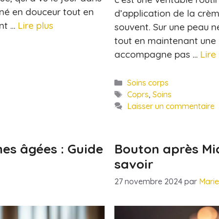
né en douceur tout en
d’application de la crèm
nt …
Lire plus
souvent. Sur une peau n
tout en maintenant une 
accompagne pas …
Lire
Catégories
Soins corps
Étiquettes
Coprs
,
Soins
Laisser un commentaire
es âgées : Guide
Bouton après Mic
savoir
27 novembre 2024
par
Mari