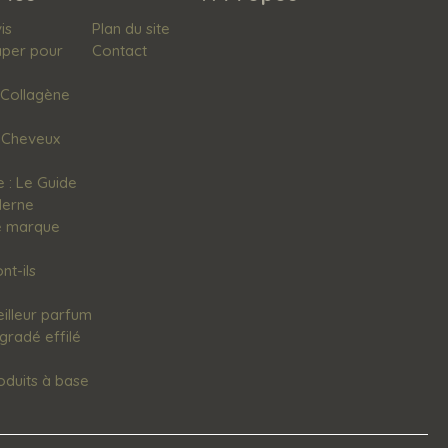
is
Plan du site
aper pour
Contact
 Collagène
r Cheveux
: Le Guide
derne
ne marque
nt-ils‌
eilleur parfum
radé effilé
oduits à base