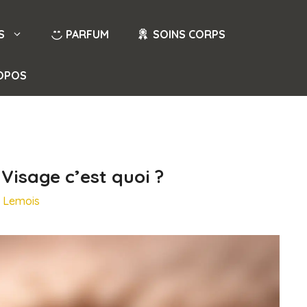
S
PARFUM
SOINS CORPS
OPOS
Visage c’est quoi ?
e Lemois