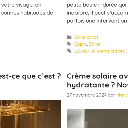
votre visage, en
petite boule indurée qui
e bonnes habitudes de …
indolore, il peut s’acco
parfois une intervention
Catégories
Soins corps
Étiquettes
Coprs
,
Soins
Laisser un commentaire
est-ce que c’est ?
Crème solaire a
hydratante ? No
27 novembre 2024
par
Mari