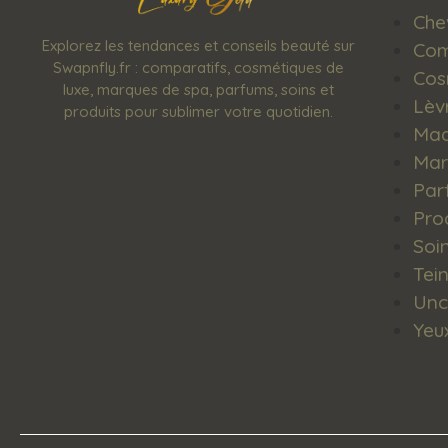
Che
Explorez les tendances et conseils beauté sur
Com
Swapnfly.fr : comparatifs, cosmétiques de
Cos
luxe, marques de spa, parfums, soins et
Lèv
produits pour sublimer votre quotidien.
Maq
Mar
Par
Pro
Soi
Tein
Unc
Yeu