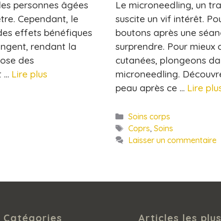
 les personnes âgées
Le microneedling, un tr
être. Cependant, le
suscite un vif intérêt. P
des effets bénéfiques
boutons après une séan
angent, rendant la
surprendre. Pour mieux 
pose des
cutanées, plongeons dan
t …
Lire plus
microneedling. Découvre
peau après ce …
Lire plu
Catégories
Soins corps
Étiquettes
Coprs
,
Soins
Laisser un commentaire
Catégories
Articles les plus