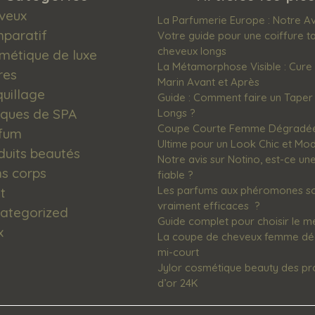
veux
La Parfumerie Europe : Notre Av
paratif
Votre guide pour une coiffure t
cheveux longs
métique de luxe
La Métamorphose Visible : Cure
res
Marin Avant et Après
uillage
Guide : Comment faire un Tape
ques de SPA
Longs ?
Coupe Courte Femme Dégradée 
fum
Ultime pour un Look Chic et Mo
duits beautés
Notre avis sur Notino, est-ce u
ns corps
fiable ?
Les‌ ‌parfums‌ ‌aux‌ ‌phéromones‌ ‌so
t
‌vraiment‌ ‌efficaces‌ ‌ ?
ategorized
Guide complet pour choisir le m
x
La coupe de cheveux femme dég
mi-court
Jylor cosmétique beauty des pr
d’or 24K