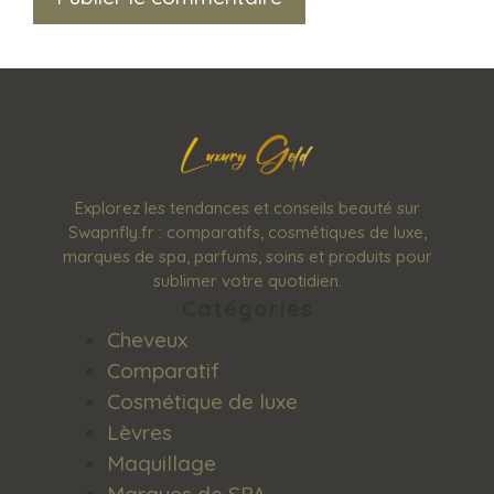
Explorez les tendances et conseils beauté sur
Swapnfly.fr : comparatifs, cosmétiques de luxe,
marques de spa, parfums, soins et produits pour
sublimer votre quotidien.
Catégories
Cheveux
Comparatif
Cosmétique de luxe
Lèvres
Maquillage
Marques de SPA