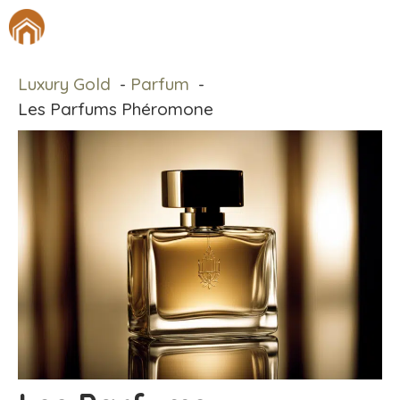
Aller
M
au
contenu
Luxury Gold
Parfum
Les Parfums Phéromone