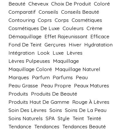
Beauté
Cheveux
Choix De Produit
Coloré
Comparatif
Conseils
Conseils Beauté
Contouring
Coprs
Corps
Cosmétiques
Cosmétiques De Luxe
Couleurs
Crème
Démaquillage
Effet Rajeunissant
Efficace
Fond De Teint
Gerçures
Hiver
Hydratation
Intégration
Look
Luxe
Lèvres
Lèvres Pulpeuses
Maquillage
Maquillage Coloré
Maquillage Naturel
Marques
Parfum
Parfums
Peau
Peau Grasse
Peau Propre
Peaux Matures
Produits
Produits De Beauté
Produits Haut De Gamme
Rouge À Lèvres
Soin Des Lèvres
Soins
Soins De La Peau
Soins Naturels
SPA
Style
Teint
Teinté
Tendance
Tendances
Tendances Beauté