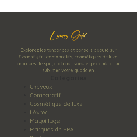
Explorez les tendances et conseils beauté sur
Swapnfly.fr : comparatifs, cosmétiques de luxe,
marques de spa, parfums, soins et produits pour
sublimer votre quotidien.
Catégories
Cheveux
Comparatif
Cosmétique de luxe
Lèvres
Maquillage
Marques de SPA