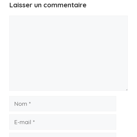
Laisser un commentaire
Commentaire
Nom
E-
mail
Site