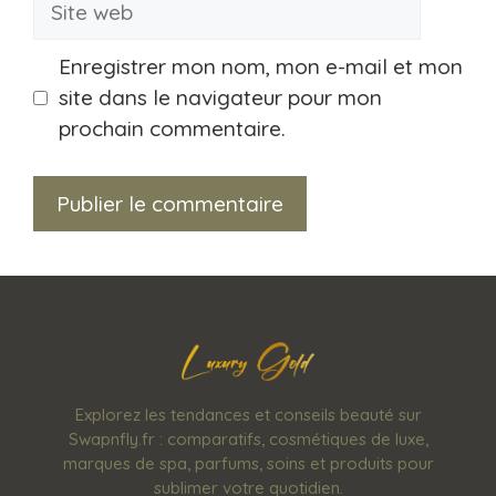
web
Enregistrer mon nom, mon e-mail et mon
site dans le navigateur pour mon
prochain commentaire.
Explorez les tendances et conseils beauté sur
Swapnfly.fr : comparatifs, cosmétiques de luxe,
marques de spa, parfums, soins et produits pour
sublimer votre quotidien.