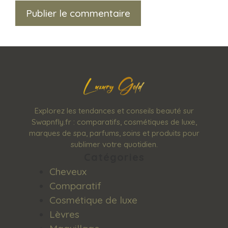
Explorez les tendances et conseils beauté sur
Swapnfly.fr : comparatifs, cosmétiques de luxe,
marques de spa, parfums, soins et produits pour
sublimer votre quotidien.
Catégories
Cheveux
Comparatif
Cosmétique de luxe
Lèvres