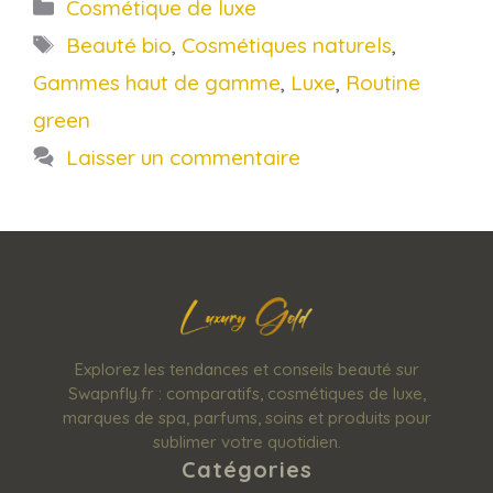
Catégories
Cosmétique de luxe
Étiquettes
Beauté bio
,
Cosmétiques naturels
,
Gammes haut de gamme
,
Luxe
,
Routine
green
Laisser un commentaire
Explorez les tendances et conseils beauté sur
Swapnfly.fr : comparatifs, cosmétiques de luxe,
marques de spa, parfums, soins et produits pour
sublimer votre quotidien.
Catégories