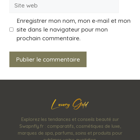
Site
web
Enregistrer mon nom, mon e-mail et mon
site dans le navigateur pour mon
prochain commentaire.
Explorez les tendances et conseils beauté sur
Swapnfly.fr : comparatifs, cosmétiques de luxe,
marques de spa, parfums, soins et produits pour
sublimer votre quotidien.