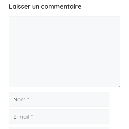
Laisser un commentaire
Commentaire
Nom
E-
mail